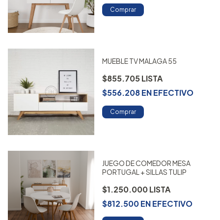
Comprar
MUEBLE TV MALAGA 55
$855.705
$556.208
EN
EFECTIVO
Comprar
JUEGO DE COMEDOR MESA
PORTUGAL + SILLAS TULIP
$1.250.000
$812.500
EN
EFECTIVO