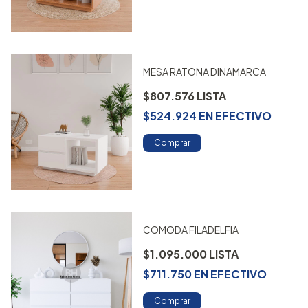
MESA RATONA DINAMARCA
$807.576
$524.924
EN
EFECTIVO
Comprar
COMODA FILADELFIA
$1.095.000
$711.750
EN
EFECTIVO
Comprar