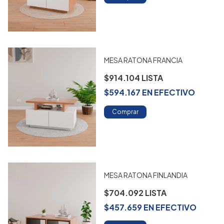
MESA RATONA FRANCIA
$914.104
$594.167
EN
EFECTIVO
Comprar
MESA RATONA FINLANDIA
$704.092
$457.659
EN
EFECTIVO