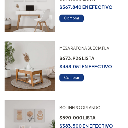
$567.840
EN
EFECTIVO
Comprar
MESA RATONA SUECIA FIJA
$673.926
$438.051
EN
EFECTIVO
Comprar
BOTINERO ORLANDO
$590.000
$383.500
EN
EFECTIVO