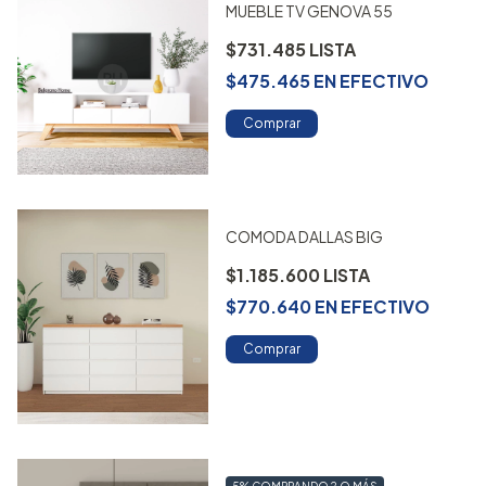
MUEBLE TV GENOVA 55
$731.485
$475.465
EN
EFECTIVO
Comprar
COMODA DALLAS BIG
$1.185.600
$770.640
EN
EFECTIVO
Comprar