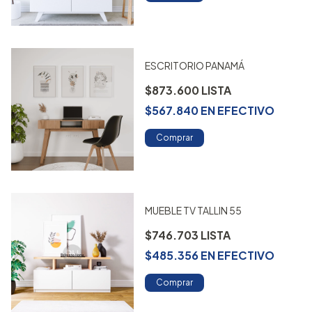
ESCRITORIO PANAMÁ
$873.600
$567.840
EN
EFECTIVO
Comprar
MUEBLE TV TALLIN 55
$746.703
$485.356
EN
EFECTIVO
Comprar