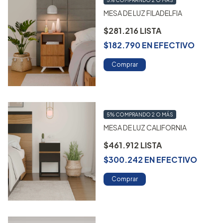
5%
COMPRANDO 2 O MÁS
MESA DE LUZ FILADELFIA
$281.216
$182.790
EN
EFECTIVO
Comprar
5%
COMPRANDO 2 O MÁS
MESA DE LUZ CALIFORNIA
$461.912
$300.242
EN
EFECTIVO
Comprar