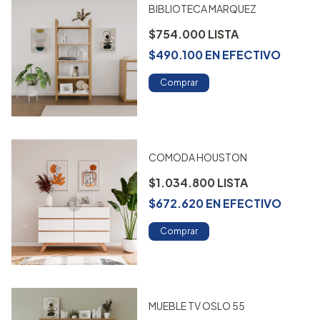
BIBLIOTECA MARQUEZ
$754.000
$490.100
EN
EFECTIVO
Comprar
COMODA HOUSTON
$1.034.800
$672.620
EN
EFECTIVO
Comprar
MUEBLE TV OSLO 55