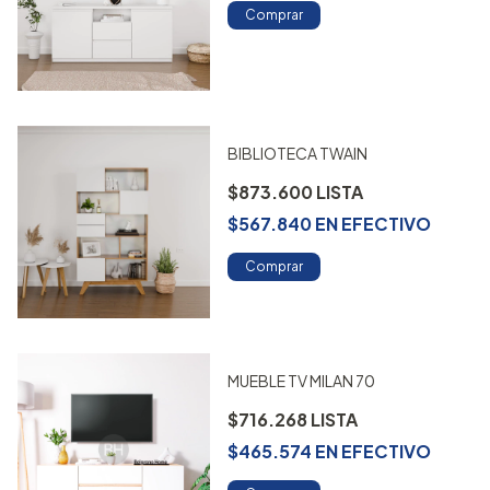
Comprar
BIBLIOTECA TWAIN
$873.600
$567.840
EN
EFECTIVO
Comprar
MUEBLE TV MILAN 70
$716.268
$465.574
EN
EFECTIVO