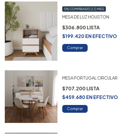
5%
COMPRANDO 2 O MÁS
MESA DE LUZ HOUSTON
$306.800
$199.420
EN
EFECTIVO
Comprar
MESA PORTUGAL CIRCULAR
$707.200
$459.680
EN
EFECTIVO
Comprar