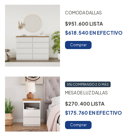
COMODA DALLAS
$951.600
$618.540
EN
EFECTIVO
Comprar
5%
COMPRANDO 2 O MÁS
MESA DE LUZ DALLAS
$270.400
$175.760
EN
EFECTIVO
Comprar