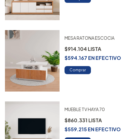
MESA RATONA ESCOCIA
$914.104
$594.167
EN
EFECTIVO
Comprar
MUEBLE TV HAYA 70
$860.331
$559.215
EN
EFECTIVO