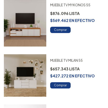
MUEBLE TV MYKONOS 55
$876.096
$569.462
EN
EFECTIVO
Comprar
MUEBLE TV MILAN 55
$657.343
$427.272
EN
EFECTIVO
Comprar