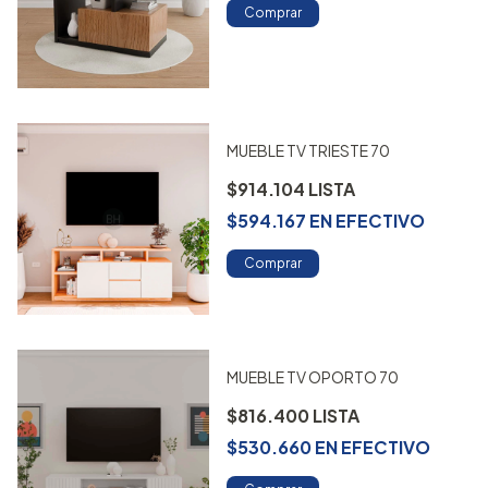
Comprar
MUEBLE TV TRIESTE 70
$914.104
$594.167
EN
EFECTIVO
Comprar
MUEBLE TV OPORTO 70
$816.400
$530.660
EN
EFECTIVO