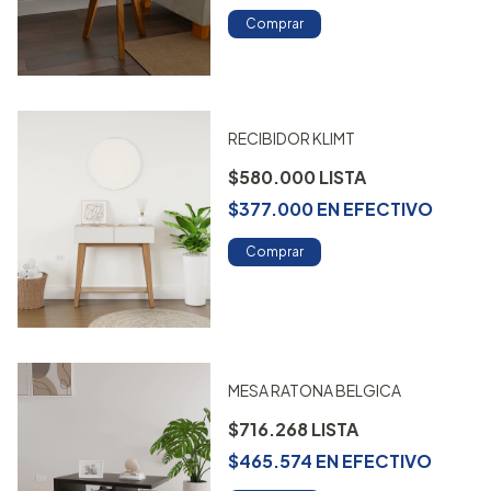
Comprar
RECIBIDOR KLIMT
$580.000
$377.000
EN
EFECTIVO
Comprar
MESA RATONA BELGICA
$716.268
$465.574
EN
EFECTIVO