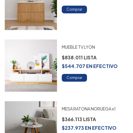
Comprar
MUEBLE TV LYON
$838.011
$544.707
EN
EFECTIVO
Comprar
MESA RATONA NORUEGA x1
$366.113
$237.973
EN
EFECTIVO