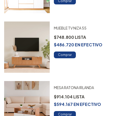
Comprar
MUEBLE TV NIZA 55
$748.800
$486.720
EN
EFECTIVO
Comprar
MESA RATONA IRLANDA
$914.104
$594.167
EN
EFECTIVO
Comprar