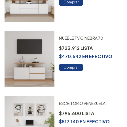
Comprar
MUEBLE TV GINEBRA 70
$723.912
$470.542
EN
EFECTIVO
Comprar
ESCRITORIO VENEZUELA
$795.600
$517.140
EN
EFECTIVO