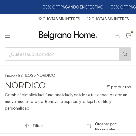
35% OFF PAGANDO EN EFECTIVO
35% OFF PAGANDO EN EFE
12 CUOTAS SIN INTERÉS
12 CUOTAS SIN INTERÉS
12 CUOTAS SI
0
Inicio
>
ESTILOS
>
NÓRDICO
NÓRDICO
51 productos
Combiná simplicidad, funcionalidad y calidez a tus espacios con un
nuevo muele nórdico. Renová tu espacio y reflejá tu estilo y
personalidad
Ordenar por:
Filtrar
Más vendidos