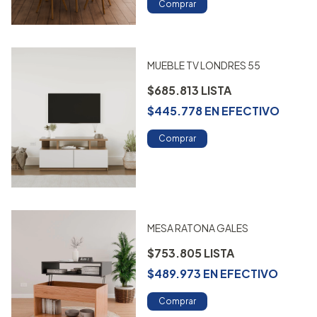
Comprar
MUEBLE TV LONDRES 55
$685.813
$445.778
EN
EFECTIVO
Comprar
MESA RATONA GALES
$753.805
$489.973
EN
EFECTIVO
Comprar