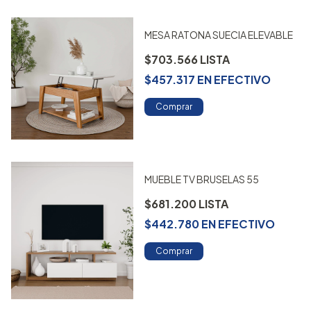
MESA RATONA SUECIA ELEVABLE
$703.566
$457.317
EN
EFECTIVO
Comprar
MUEBLE TV BRUSELAS 55
$681.200
$442.780
EN
EFECTIVO
Comprar