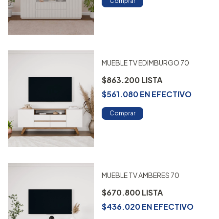
Comprar
MUEBLE TV EDIMBURGO 70
$863.200
$561.080
EN
EFECTIVO
Comprar
MUEBLE TV AMBERES 70
$670.800
$436.020
EN
EFECTIVO